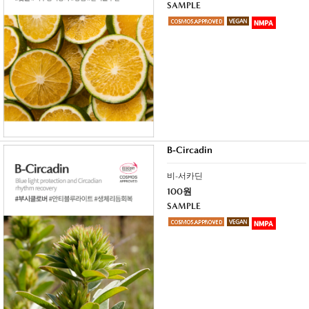
SAMPLE
B-Circadin
비-서카딘
100원
SAMPLE