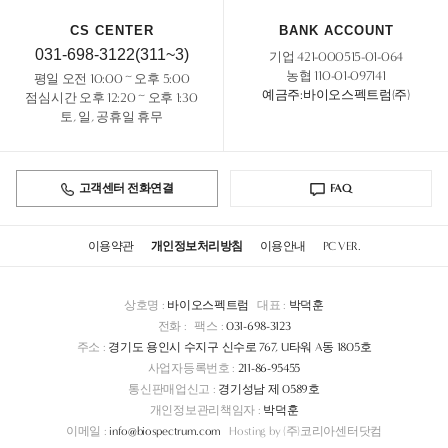
CS CENTER
BANK ACCOUNT
031-698-3122(311~3)
기업 421-000515-01-064
농협 110-01-097141
평일 오전 10:00 ~ 오후 5:00
예금주:바이오스펙트럼(주)
점심시간 오후 12:20 ~ 오후 1:30
토, 일, 공휴일 휴무
고객센터 전화연결
FAQ
이용약관
개인정보처리방침
이용안내
PC VER.
상호명 :
바이오스펙트럼
대표 :
박덕훈
전화 :
팩스 :
031-698-3123
주소 :
경기도 용인시 수지구 신수로 767, U타워 A동 1805호
사업자등록번호 :
211-86-95455
통신판매업신고 :
경기성남 제 0589호
개인정보관리책임자 :
박덕훈
이메일 :
info@biospectrum.com
Hosting by (주)코리아센터닷컴