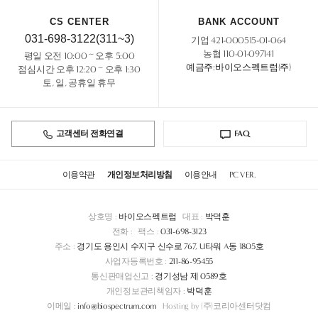
CS CENTER
BANK ACCOUNT
031-698-3122(311~3)
기업 421-000515-01-064
농협 110-01-097141
평일 오전 10:00 ~ 오후 5:00
예금주:바이오스펙트럼(주)
점심시간 오후 12:20 ~ 오후 1:30
토, 일, 공휴일 휴무
고객센터 전화연결
FAQ
이용약관
개인정보처리방침
이용안내
PC VER.
상호명 :
바이오스펙트럼
대표 :
박덕훈
전화 :
팩스 :
031-698-3123
주소 :
경기도 용인시 수지구 신수로 767, U타워 A동 1805호
사업자등록번호 :
211-86-95455
통신판매업신고 :
경기성남 제 0589호
개인정보관리책임자 :
박덕훈
이메일 :
info@biospectrum.com
Hosting by (주)코리아센터닷컴