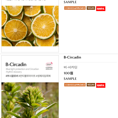
SAMPLE
B-Circadin
비-서카딘
100원
SAMPLE