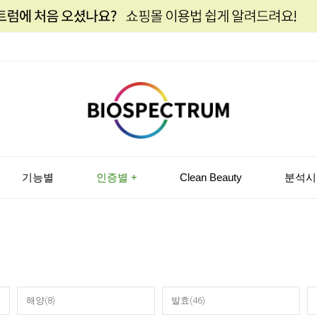
기능별
인증별 +
Clean Beauty
분석시
해양(8)
발효(46)