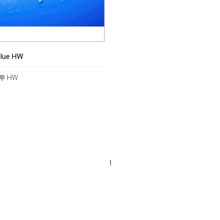
Blue HW
루 HW
1