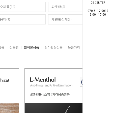
CS CENTER
수제품(14)
파우더(2)
070-5117-0017
9:00 - 17:00
용제(1)
계면활성제(3)
상품
상품명
많이본상품
많이팔린상품
높은가격
낮은가격