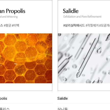
polis
Salidle
로폴리스
살니들