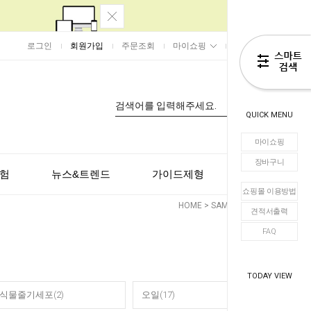
로그인
회원가입
주문조회
마이쇼핑
장바구니
0
QUICK MENU
마이쇼핑
장바구니
험
뉴스&트렌드
가이드제형
고객센터
쇼핑몰 이용방법
HOME
>
SAMPLE
>
기타
견적서출력
FAQ
TODAY VIEW
식물줄기세포(2)
오일(17)