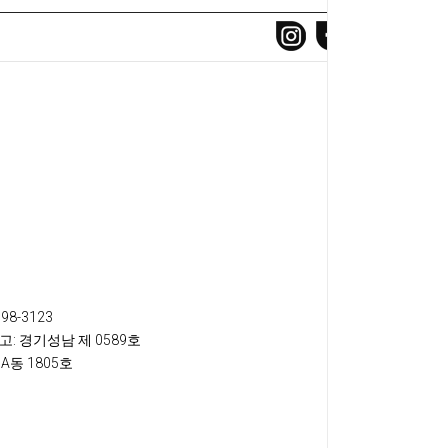
698-3123
고
: 경기성남 제 0589호
A동 1805호