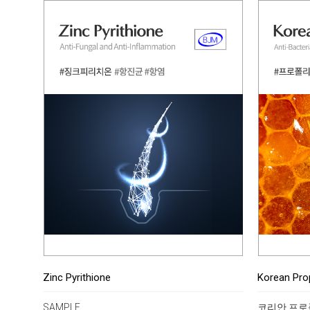
Zinc Pyrithione
Korean Pro
SAMPLE
코리안 프