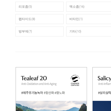
리포좀(5)
엑소좀(16)
펩타이드(8)
비타민(1)
방부제(7)
기타(10)