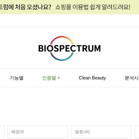
기능별
인증별 +
Clean Beauty
분석시
해양(8)
발효(46)