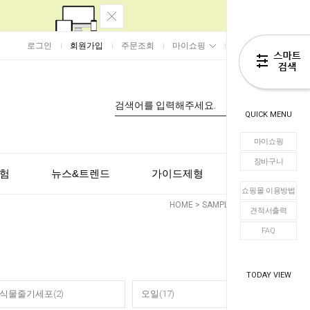
로그인
회원가입
주문조회
마이쇼핑
장바구니
0
QUICK MENU
마이쇼핑
장바구니
험
뉴스&트렌드
가이드제형
고객센터
쇼핑몰 이용방법
HOME
>
SAMPLE
>
수제품
견적서출력
FAQ
TODAY VIEW
식물줄기세포(2)
오일(17)