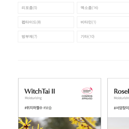
리포좀(5)
엑소좀(16)
펩타이드(8)
비타민(1)
방부제(7)
기타(10)