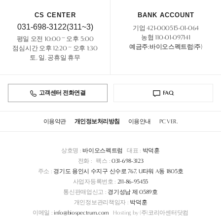
CS CENTER
BANK ACCOUNT
031-698-3122(311~3)
기업 421-000515-01-064
농협 110-01-097141
평일 오전 10:00 ~ 오후 5:00
예금주:바이오스펙트럼(주)
점심시간 오후 12:20 ~ 오후 1:30
토, 일, 공휴일 휴무
고객센터 전화연결
FAQ
이용약관
개인정보처리방침
이용안내
PC VER.
상호명 :
바이오스펙트럼
대표 :
박덕훈
전화 :
팩스 :
031-698-3123
주소 :
경기도 용인시 수지구 신수로 767, U타워 A동 1805호
사업자등록번호 :
211-86-95455
통신판매업신고 :
경기성남 제 0589호
개인정보관리책임자 :
박덕훈
이메일 :
info@biospectrum.com
Hosting by (주)코리아센터닷컴