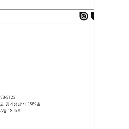
698-3123
고
: 경기성남 제 0589호
A동 1805호