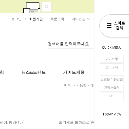
로그인
회원가입
주문조회
마이쇼핑
장바구니
0
QUICK MENU
마이쇼핑
장바구니
험
뉴스&트렌드
가이드제형
고객센터
쇼핑몰 이용방법
HOME
>
기능별
>
에피제니틱스
견적서출력
FAQ
TODAY VIEW
진정/항염(157)
줄기세포 활성조절(9)