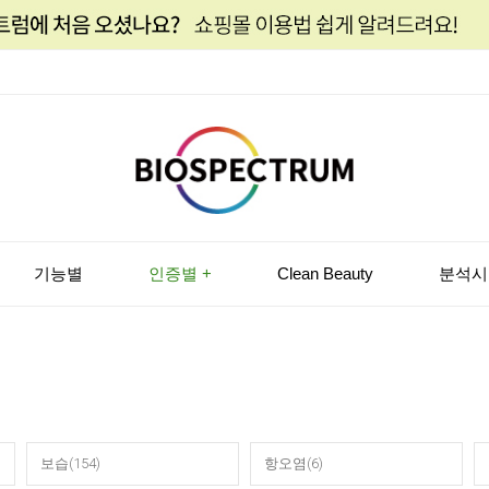
기능별
인증별 +
Clean Beauty
분석시
보습(154)
항오염(6)