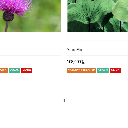
YeonFlo
108,000원
1