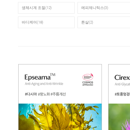
생체시계 조절(12)
에피제니틱스(3)
바디케어(18)
튼살(2)