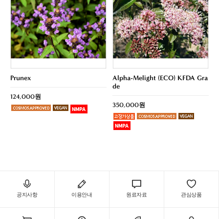
Prunex
Alpha-Melight (ECO) KFDA Gra
de
124,000원
350,000원
공지사항
이용안내
원료자료
관심상품