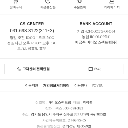
장바구니
최근본상품
주문조회
마이페이지
CS CENTER
BANK ACCOUNT
031-698-3122(311~3)
기업 421-000515-01-064
농협 110-01-097141
평일 오전 10:00 ~ 오후 5:00
예금주:바이오스펙트럼(주)
점심시간 오후 12:20 ~ 오후 1:30
토, 일, 공휴일 휴무
고객센터 전화연결
FAQ
이용약관
개인정보처리방침
이용안내
PC VER.
상호명 :
바이오스펙트럼
대표 :
박덕훈
전화 :
팩스 :
031-698-3123
주소 :
경기도 용인시 수지구 신수로 767, U타워 A동 1805호
사업자등록번호 :
211-86-95455
통신판매업신고 :
경기성남 제 0589호