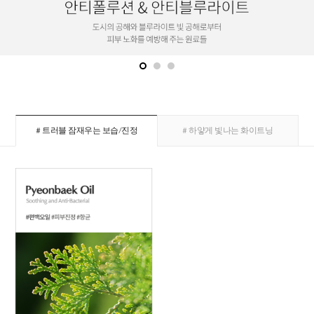
# 트러블 잠재우는 보습/진정
# 하얗게 빛나는 화이트닝