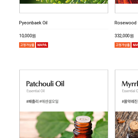
Pyeonbaek Oil
Rosewood O
10,000원
332,000원