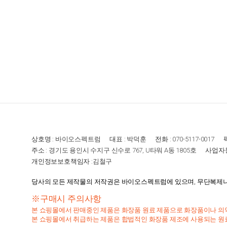
상호명 :
바이오스펙트럼
대표 :
박덕훈
전화 :
070-5117-0017
팩
주소 :
경기도 용인시 수지구 신수로 767, U타워 A동 1805호
사업자등
개인정보보호책임자 :
김철구
당사의 모든 제작물의 저작권은 바이오스펙트럼에 있으며, 무단복제나 
※구매시 주의사항
본 쇼핑몰에서 판매중인 제품은 화장품 원료 제품으로 화장품이나 의
본 쇼핑몰에서 취급하는 제품은 합법적인 화장품 제조에 사용되는 원