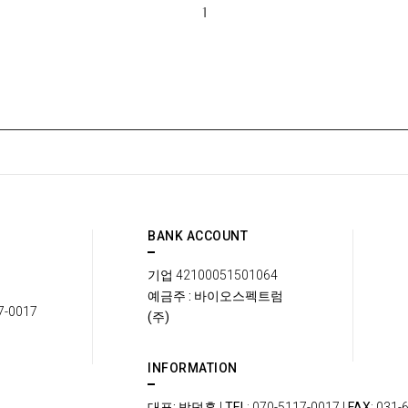
1
BANK ACCOUNT
기업
42100051501064
예금주 : 바이오스펙트럼
7-0017
(주)
INFORMATION
대표: 박덕훈
|
TEL
: 070-5117-0017 |
FAX
: 031-