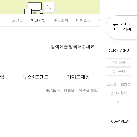
로그인
회원가입
주문조회
마이쇼핑
장바구니
0
QUICK MENU
마이쇼핑
장바구니
험
뉴스&트렌드
가이드제형
고객센터
쇼핑몰 이용방법
HOME
>
시리즈별
>
에센셜 오일
>
우디/어시
견적서출력
FAQ
TODAY VIEW