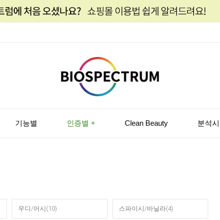
기능별
인증별 +
Clean Beauty
분석시
우디/어시(10)
스파이시/바닐라(4)