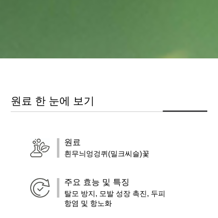
원료 한 눈에 보기
원료
흰무늬엉겅퀴(밀크씨슬)꽃
주요 효능 및 특징
탈모 방지, 모발 성장 촉진, 두피
항염 및 항노화