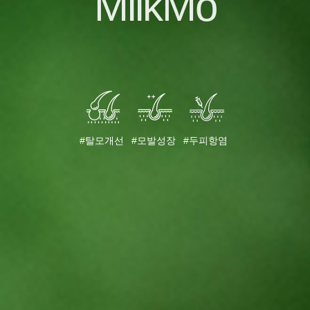
MilkMo
#탈모개선
#모발성장
#두피항염