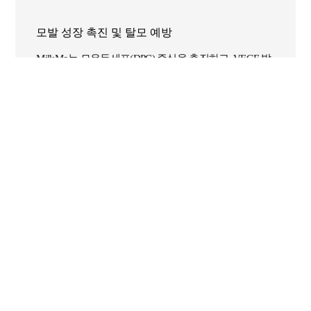
모발 성장 촉진 및 탈모 예방
MilkMo는 모유두세포(DPC) 증식을 촉진하고, VEGF 발
현을 증가시켜 모낭으로의 영양 공급을 강화합니다. 또
한 스트레스성 호르몬 경로(11β-HSD1)를 억제하고, 두
피 미생물 균형을 조절하여 모발 성장 신호를 강화하고
탈모 진행을 예방하는 효과를 기대할 수 있습니다.
항염 및 두피 진정 효과
MilkMo는 염증성 사이토카인 IL-6 분비를 억제하여 두
피의 염증 반응을 완화하고 민감한 두피를 진정시킵니
다. 항염 및 항산화 작용을 통해 두피 환경을 개선하고,
건강한 모근 유지와 탈모 방지에 도움을 줍니다.