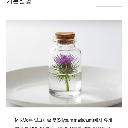
기본설명
MilkMo는 밀크시슬 꽃(Silybum marianum)에서 유래