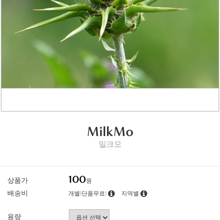
MilkMo
밀크모
100
상품가
원
배송비
개별(단품무료)
지역별
용량