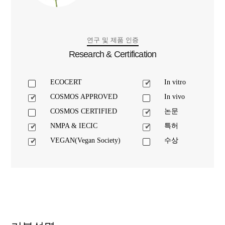
연구 및 제품 인증
Research & Certification
ECOCERT
In vitro
COSMOS APPROVED
In vivo
COSMOS CERTIFIED
논문
NMPA & IECIC
특허
VEGAN(Vegan Society)
수상