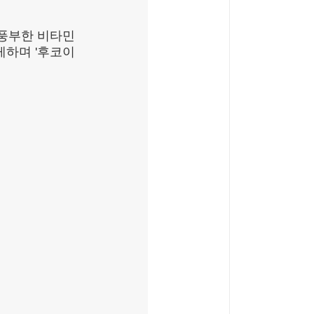
 풍부한 비타민
게하며 '후코이