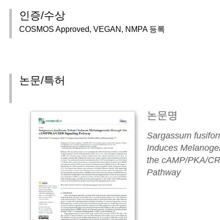
인증/수상
COSMOS Approved, VEGAN, NMPA 등록
논문/특허
논문명
Sargassum fusifor
Induces Melanoge
the cAMP/PKA/CR
Pathway