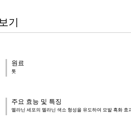
 보기
원료
톳
주요 효능 및 특징
멜라닌 세포의 멜라닌 색소 형성을 유도하여 모발 흑화 효