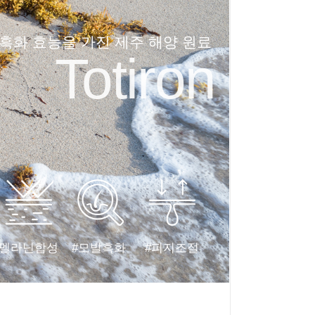
 흑화 효능을 가진 제주 해양 원료
Totiron
#멜라닌합성
#모발흑화
#피지조절