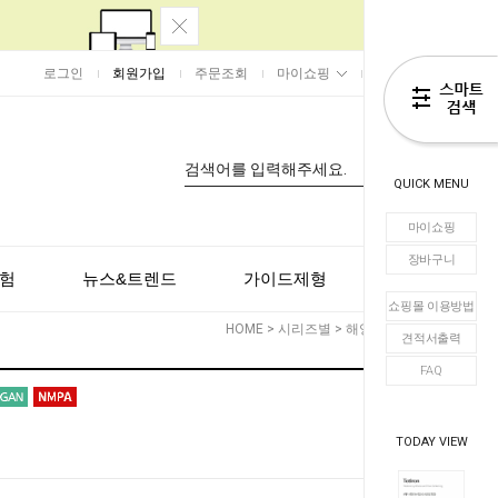
로그인
회원가입
주문조회
마이쇼핑
장바구니
0
QUICK MENU
마이쇼핑
장바구니
험
뉴스&트렌드
가이드제형
고객센터
쇼핑몰 이용방법
HOME
>
시리즈별
>
해양
> Totiron
견적서출력
FAQ
TODAY VIEW