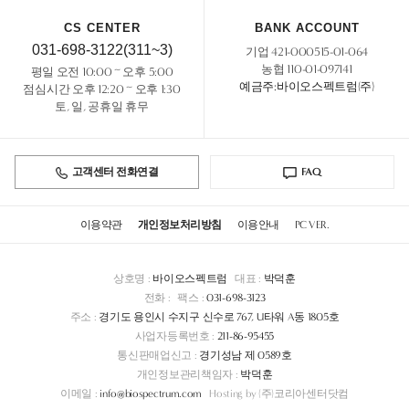
CS CENTER
BANK ACCOUNT
031-698-3122(311~3)
기업 421-000515-01-064
농협 110-01-097141
평일 오전 10:00 ~ 오후 5:00
예금주:바이오스펙트럼(주)
점심시간 오후 12:20 ~ 오후 1:30
토, 일, 공휴일 휴무
고객센터 전화연결
FAQ
이용약관
개인정보처리방침
이용안내
PC VER.
상호명 :
바이오스펙트럼
대표 :
박덕훈
전화 :
팩스 :
031-698-3123
주소 :
경기도 용인시 수지구 신수로 767, U타워 A동 1805호
사업자등록번호 :
211-86-95455
통신판매업신고 :
경기성남 제 0589호
개인정보관리책임자 :
박덕훈
이메일 :
info@biospectrum.com
Hosting by (주)코리아센터닷컴