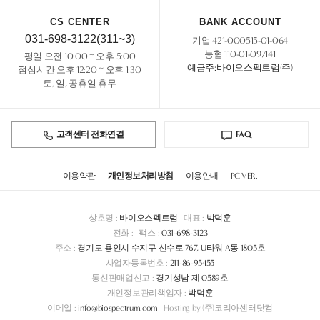
CS CENTER
BANK ACCOUNT
031-698-3122(311~3)
기업 421-000515-01-064
농협 110-01-097141
평일 오전 10:00 ~ 오후 5:00
예금주:바이오스펙트럼(주)
점심시간 오후 12:20 ~ 오후 1:30
토, 일, 공휴일 휴무
고객센터 전화연결
FAQ
이용약관
개인정보처리방침
이용안내
PC VER.
상호명 :
바이오스펙트럼
대표 :
박덕훈
전화 :
팩스 :
031-698-3123
주소 :
경기도 용인시 수지구 신수로 767, U타워 A동 1805호
사업자등록번호 :
211-86-95455
통신판매업신고 :
경기성남 제 0589호
개인정보관리책임자 :
박덕훈
이메일 :
info@biospectrum.com
Hosting by (주)코리아센터닷컴