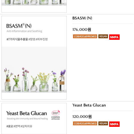
BSASM (N)
176,000원
Yeast Beta Glucan
120,000원