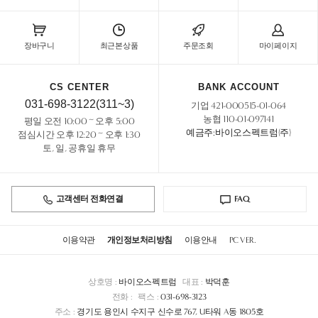
장바구니
최근본상품
주문조회
마이페이지
CS CENTER
BANK ACCOUNT
031-698-3122(311~3)
기업 421-000515-01-064
농협 110-01-097141
평일 오전 10:00 ~ 오후 5:00
예금주:바이오스펙트럼(주)
점심시간 오후 12:20 ~ 오후 1:30
토, 일, 공휴일 휴무
고객센터 전화연결
FAQ
이용약관
개인정보처리방침
이용안내
PC VER.
상호명 :
바이오스펙트럼
대표 :
박덕훈
전화 :
팩스 :
031-698-3123
주소 :
경기도 용인시 수지구 신수로 767, U타워 A동 1805호