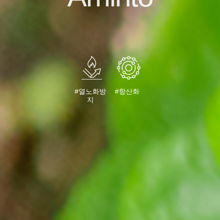
#열노화방
#항산화
지