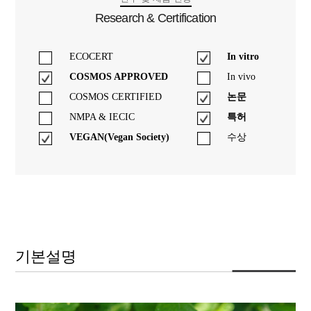
Research & Certification
ECOCERT
In vitro
COSMOS APPROVED
In vivo
COSMOS CERTIFIED
논문
NMPA & IECIC
특허
VEGAN(Vegan Society)
수상
기본설명