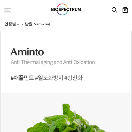
0
인증별 +
남원(Namwon)