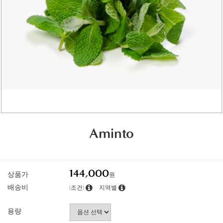
Aminto
144,000
상품가
원
배송비
(조건)
지역별
용량