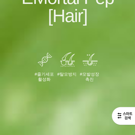
[Hair]
#줄기세포
#탈모방지
#모발성장
활성화
촉진