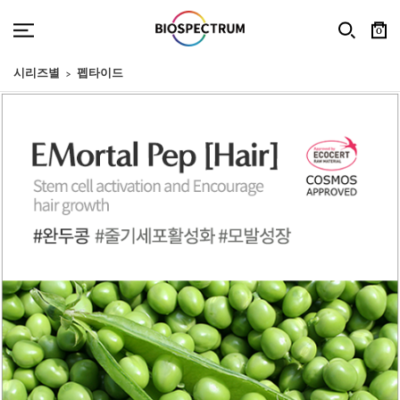
0
시리즈별
펩타이드