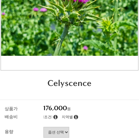
Celyscence
176,000
상품가
원
배송비
(조건)
지역별
용량