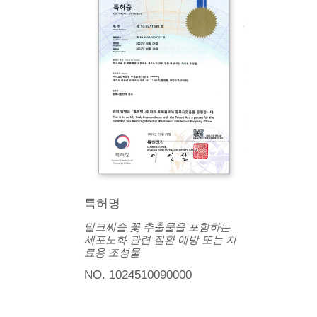
특허명
밀크씨슬 꽃 추출물을 포함하는
세포노화 관련 질환 예방 또는 치
료용 조성물
NO. 1024510090000