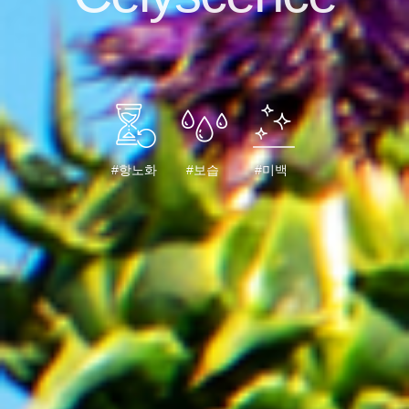
#항노화
#보습
#미백