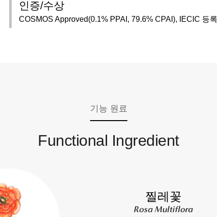
인증/수상
COSMOS Approved(0.1% PPAI, 79.6% CPAI), IECIC 등
기능 원료
Functional Ingredient
찔레꽃
Rosa Multiflora