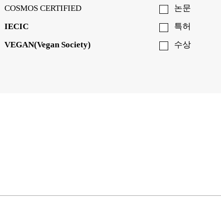
COSMOS CERTIFIED
논문
IECIC
특허
VEGAN(Vegan Society)
수상