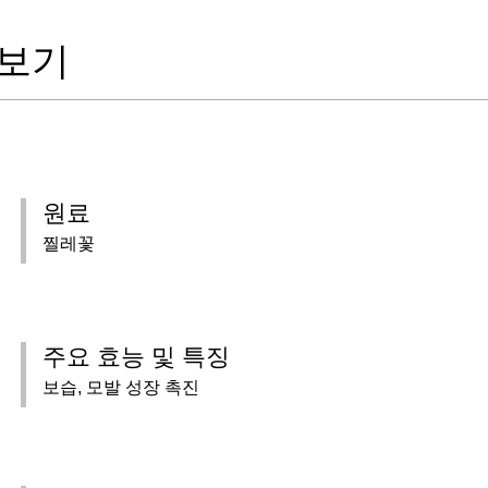
 보기
원료
찔레꽃
주요 효능 및 특징
보습, 모발 성장 촉진