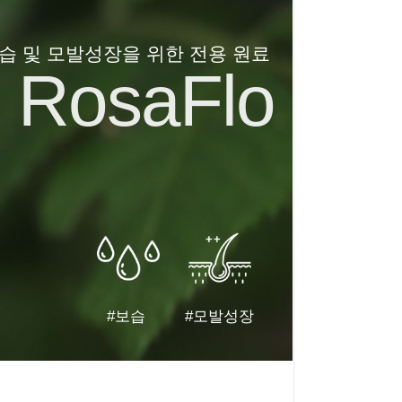
습 및 모발성장을 위한 전용 원료
RosaFlo
#보습
#모발성장