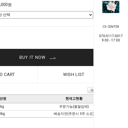
8,000원
CS CENTER
0
원
070-5117-0017
9:00 - 17:00
BUY IT NOW
O CART
WISH LIST
션명
현재고현황
5kg
주문가능(품절임박)
0kg
배송지연(주문시 3주 소요)