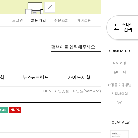
로그인
회원가입
주문조회
마이쇼핑
장바구니
0
QUICK MENU
마이쇼핑
장바구니
험
뉴스&트렌드
가이드제형
고객센터
쇼핑몰 이용방법
HOME
>
인증별 +
>
남원(Namwon)
> RosaFlo
견적서출력
FAQ
TODAY VIEW