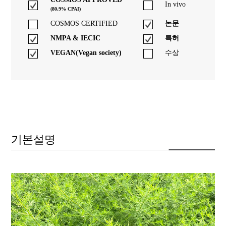
In vivo
(80.9% CPAI)
COSMOS CERTIFIED
논문
NMPA & IECIC
특허
VEGAN(Vegan society)
수상
기본설명