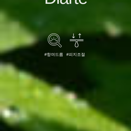
#항여드름
#피지조절