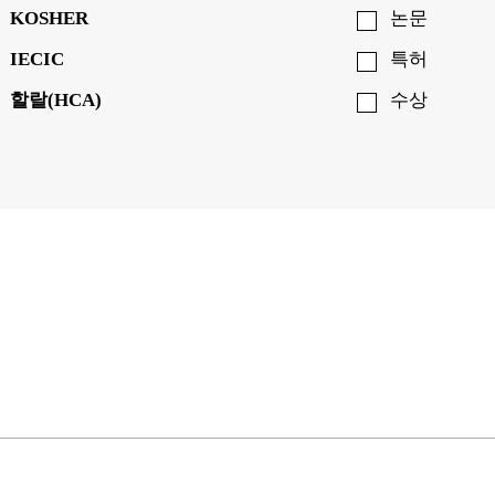
KOSHER
논문
IECIC
특허
할랄(HCA)
수상