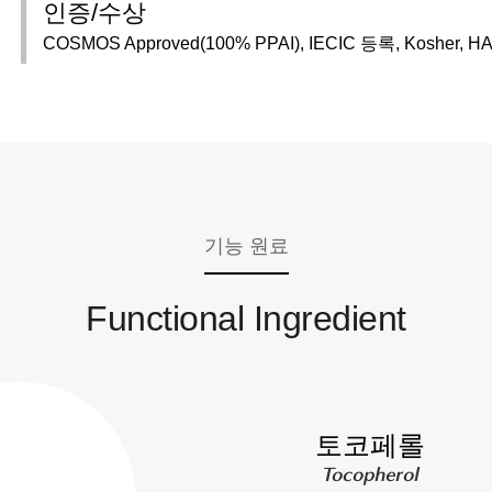
인증/수상
COSMOS Approved(100% PPAI), IECIC 등록, Kosher, H
기능 원료
Functional Ingredient
토코페롤
Tocopherol