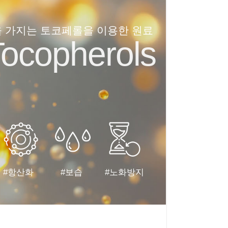
 가지는 토코페롤을 이용한 원료
copherols
#항산화
#보습
#노화방지