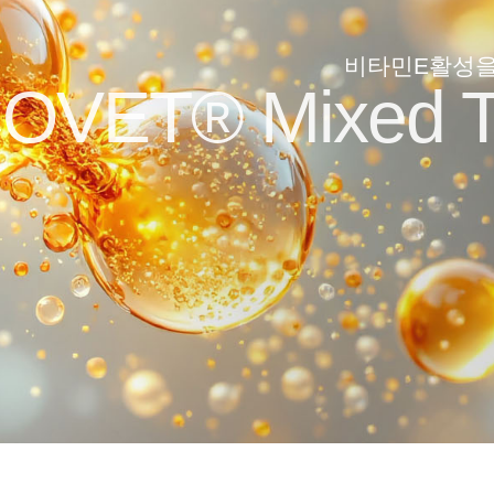
비타민E활성을
OVET® Mixed To