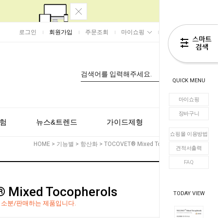
로그인
회원가입
주문조회
마이쇼핑
장바구니
0
QUICK MENU
마이쇼핑
장바구니
험
뉴스&트렌드
가이드제형
고객센터
쇼핑몰 이용방법
HOME
>
기능별
>
항산화
> TOCOVET® Mixed Tocopherols
견적서출력
FAQ
 Mixed Tocopherols
TODAY VIEW
 소분/판매하는 제품입니다.