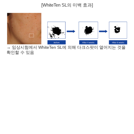
[WhiteTen SL의 미백 효과]
→ 임상시험에서 WhiteTen SL에 의해 다크스팟이 옅어지는 것을
확인할 수 있음
WhiteTen SL의 전성분
한글명(관용
EWG
INCI NAME
효능
명)
등급
Water
정제수
용매
펜틸렌글라이
Pentylene Glycol
항균
콜