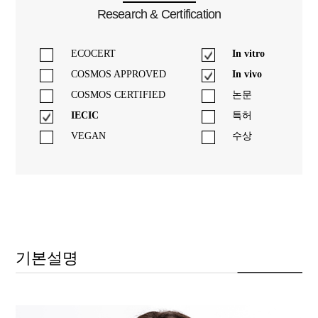
Research & Certification
ECOCERT
In vitro
COSMOS APPROVED
In vivo
COSMOS CERTIFIED
논문
IECIC
특허
VEGAN
수상
기본설명