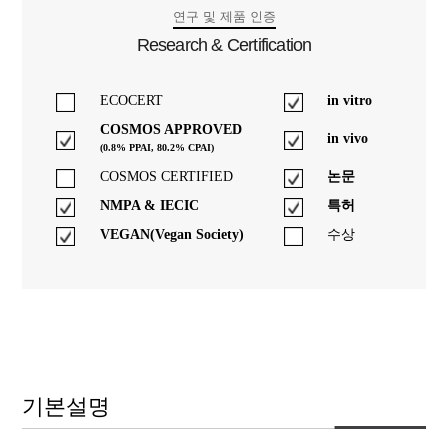
연구 및 제품 인증
Research & Certification
ECOCERT
in vitro
COSMOS APPROVED
in vivo
(0.8% PPAI, 80.2% CPAI)
COSMOS CERTIFIED
논문
NMPA & IECIC
특허
VEGAN(Vegan Society)
수상
기본설명