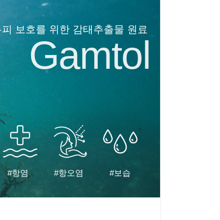
두피 보호를 위한 감태추출물 원료
Gamtol
#항염
#항오염
#보습