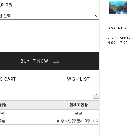
9,000원
CS CENTER
0
원
070-5117-0017
9:00 - 17:00
BUY IT NOW
O CART
WISH LIST
션명
현재고현황
5kg
품절
0kg
배송지연(주문시 3주 소요)