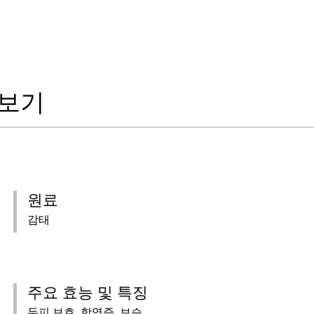
 보기
원료
감태
주요 효능 및 특징
두피 보호, 항염증, 보습