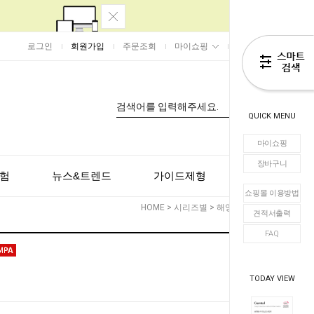
로그인
회원가입
주문조회
마이쇼핑
장바구니
0
QUICK MENU
마이쇼핑
장바구니
험
뉴스&트렌드
가이드제형
고객센터
쇼핑몰 이용방법
HOME
>
시리즈별
>
해양
> Gamtol
견적서출력
FAQ
TODAY VIEW