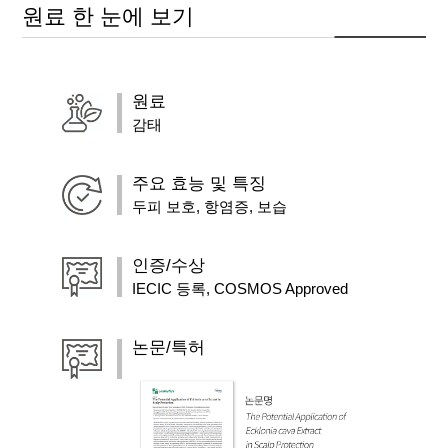
원료 한 눈에 보기
원료
감태
주요 효능 및 특징
두피 보호, 항염증, 보습
인증/수상
IECIC 등록, COSMOS Approved
논문/특허