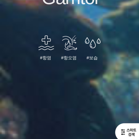
#항염
#항오염
#보습