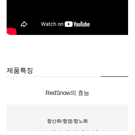
제품특징
RedSnow의 효능
항산화/항염/항노화
RedSnow는 세포실험에서 항산화, 항염에 효과가 있어