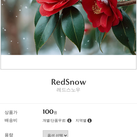
RedSnow
레드스노우
100
상품가
원
배송비
개별(단품무료)
지역별
용량