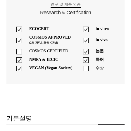
연구 및 제품 인증
Research & Certification
ECOCERT
in vitro
COSMOS APPROVED
in vivo
(2% PPAI, 50% CPAI)
COSMOS CERTIFIED
논문
NMPA & IECIC
특허
VEGAN (Vegan Society)
수상
기본설명