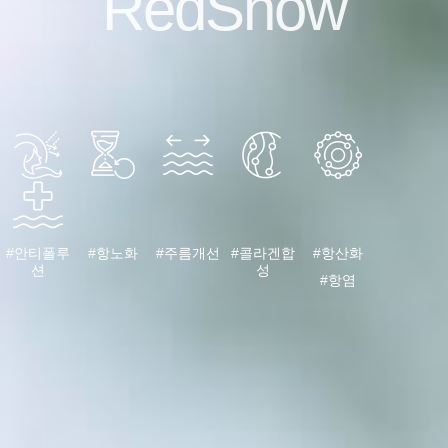
RedSnow
#안티폴루
#항노화
#주름개선
#콜라겐합
#항산화
션
성
#항염