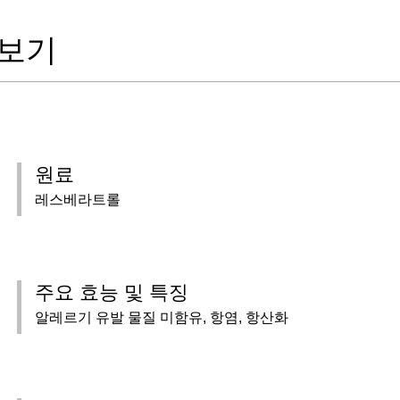
 보기
원료
레스베라트롤
주요 효능 및 특징
알레르기 유발 물질 미함유, 항염, 항산화