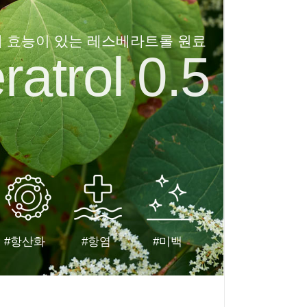
에 효능이 있는 레스베라트롤 원료
atrol 0.5
#항산화
#항염
#미백