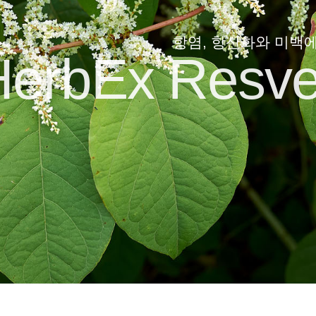
항염, 항산화와 미백
erbEx Resver