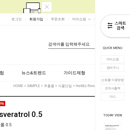
로그인
회원가입
주문조회
마이쇼핑
장바구니
0
QUICK MENU
마이쇼핑
장바구니
험
뉴스&트렌드
가이드제형
고객센터
쇼핑몰 이용방법
HOME
>
SAMPLE
>
추출물
>
식물단일
> HerbEx Resveratrol 0.5
견적서출력
FAQ
veratrol 0.5
TODAY VIEW
롤 0.5