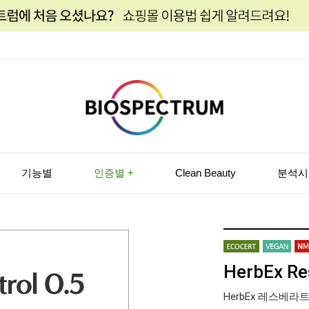
기능별
인증별 +
Clean Beauty
분석시
HerbEx Res
HerbEx 레스베라트