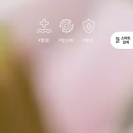
#항염
#항산화
#항균