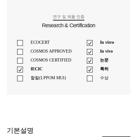
연구 및 제품 인증
Research & Certification
ECOCERT
In vitro
COSMOS APPROVED
In vivo
COSMOS CERTIFIED
논문
IECIC
특허
할랄(LPPOM MUI)
수상
기본설명