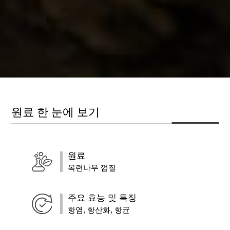
원료 한 눈에 보기
원료
목련나무 껍질
주요 효능 및 특징
항염, 항산화, 항균