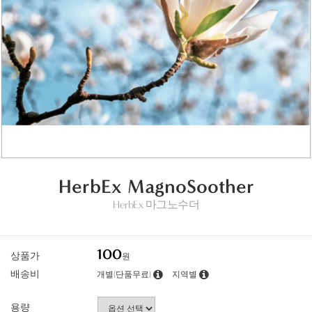
HerbEx MagnoSoother
HerbEx 마그노수더
100
상품가
원
배송비
개별(단품무료)
지역별
용량