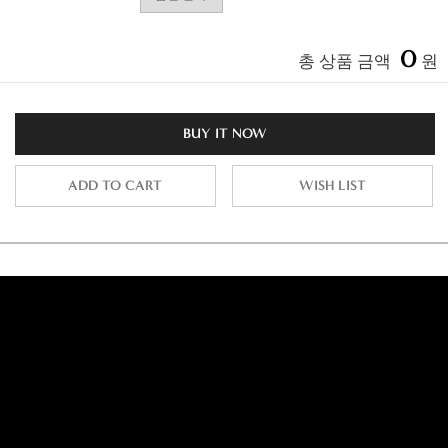
0
총 상품 금액
원
BUY IT NOW
ADD TO CART
WISH LIST