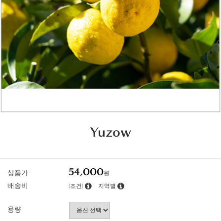
Yuzow
54,000
상품가
원
배송비
(조건)
지역별
용량