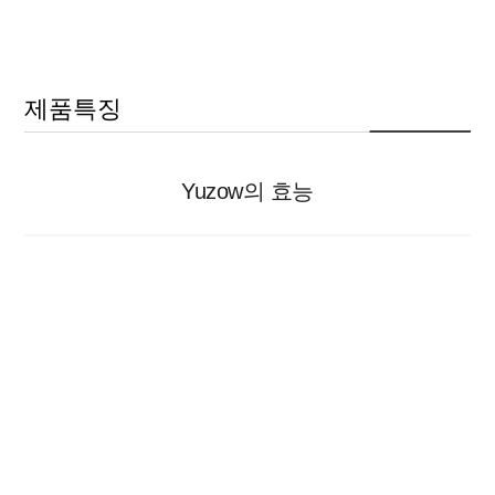
제품특징
Yuzow의 효능
항산화
유자는 풍부한 비타민C를 함유하고 있으며, 유자 100g
기준 비타민 E도 10%이상 함유되어 있어 비타민 C와 함
께 활성산소를 제거하는 데 탁월합니다. 유자추출물의
항산화 효능으로 피부세포를 보호하고 주름이 생성되
는 것을 방지하여 탄력있고 생기있는 피부를 기대할 수
있습니다.