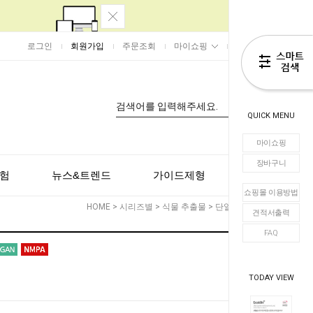
로그인
회원가입
주문조회
마이쇼핑
장바구니
0
QUICK MENU
마이쇼핑
장바구니
험
뉴스&트렌드
가이드제형
고객센터
쇼핑몰 이용방법
HOME
>
시리즈별
>
식물 추출물
>
단일
> Eosidin
견적서출력
FAQ
TODAY VIEW