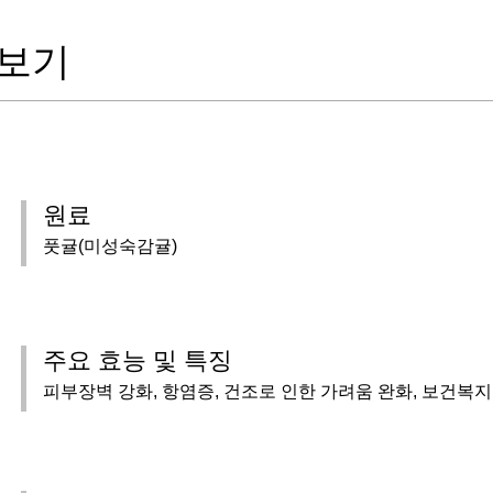
 보기
원료
풋귤(미성숙감귤)
주요 효능 및 특징
피부장벽 강화, 항염증, 건조로 인한 가려움 완화, 보건복