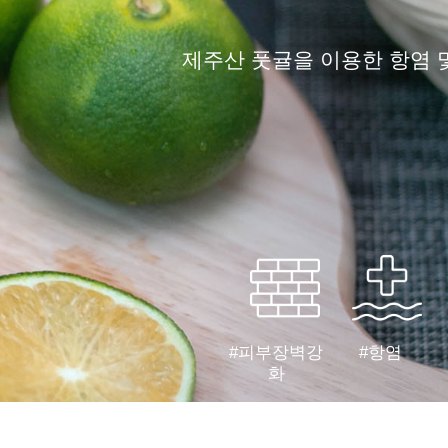
제주산 풋귤을 이용한 항염 
#피부장벽강
#항염
화