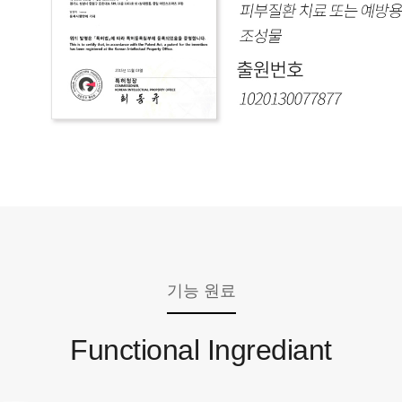
기능 원료
Functional Ingrediant