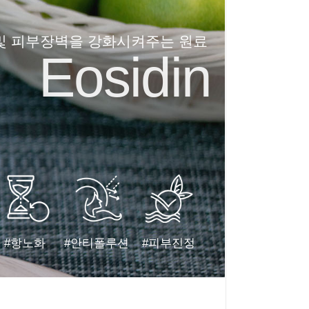
및 피부장벽을 강화시켜주는 원료
Eosidin
#항노화
#안티폴루션
#피부진정