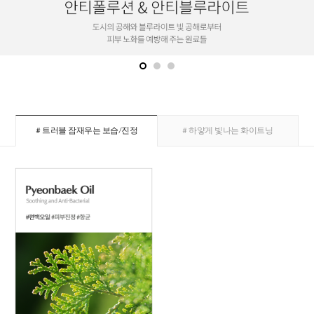
# 트러블 잠재우는 보습/진정
# 하얗게 빛나는 화이트닝