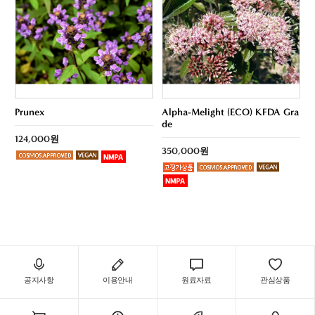
Prunex
Alpha-Melight (ECO) KFDA Gra
de
124,000원
350,000원
공지사항
이용안내
원료자료
관심상품