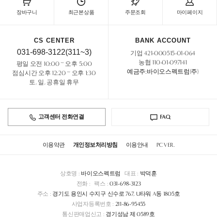
장바구니
최근본상품
주문조회
마이페이지
CS CENTER
BANK ACCOUNT
031-698-3122(311~3)
기업 421-000515-01-064
농협 110-01-097141
평일 오전 10:00 ~ 오후 5:00
예금주:바이오스펙트럼(주)
점심시간 오후 12:20 ~ 오후 1:30
토, 일, 공휴일 휴무
고객센터 전화연결
FAQ
이용약관
개인정보처리방침
이용안내
PC VER.
상호명 :
바이오스펙트럼
대표 :
박덕훈
전화 :
팩스 :
031-698-3123
주소 :
경기도 용인시 수지구 신수로 767, U타워 A동 1805호
사업자등록번호 :
211-86-95455
통신판매업신고 :
경기성남 제 0589호