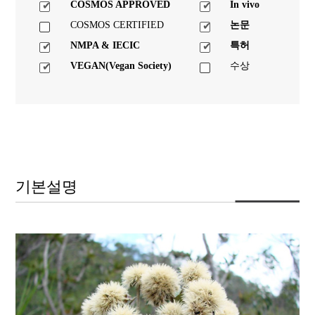
COSMOS APPROVED
In vivo
COSMOS CERTIFIED
논문
NMPA & IECIC
특허
VEGAN(Vegan Society)
수상
기본설명