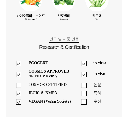
연구 및 제품 인증
Research & Certification
ECOCERT
in vitro
COSMOS APPROVED
in vivo
(3% PPAI, 97% CPAI)
COSMOS CERTIFIED
논문
IECIC & NMPA
특허
VEGAN (Vegan Society)
수상