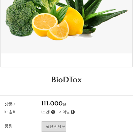
BioDTox
111,000
상품가
원
배송비
(조건)
지역별
용량