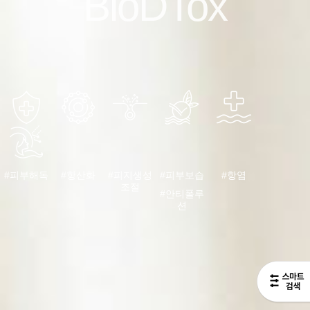
BioDTox
#피부해독
#항산화
#피지생성
#피부보습
#항염
조절
#안티폴루
션