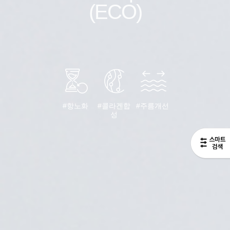
(ECO)
#항노화
#콜라겐합
#주름개선
성