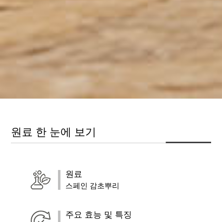
원료 한 눈에 보기
원료
스페인 감초뿌리
주요 효능 및 특징