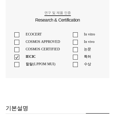
연구 및 제품 인증
Research & Certification
ECOCERT
In vitro
COSMOS APPROVED
In vivo
COSMOS CERTIFIED
논문
IECIC
특허
할랄(LPPOM MUI)
수상
기본설명