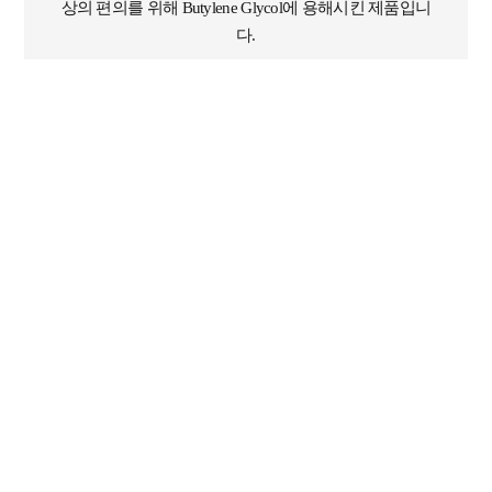
상의 편의를 위해 Butylene Glycol에 용해시킨 제품입니
다.
미백
천연 미백 원료로 다른 천연 원료들보다 우수한 미백 효
과를 가지고 있으며, 피부에 대한 부작용이 적은 편입니
다.
OilicoEx 1.0 (B)의 전성분
한글명(관용
EWG
INCI NAME
효능
명)
등급