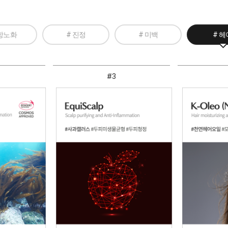
 항노화
# 진정
# 미백
# 헤
#3