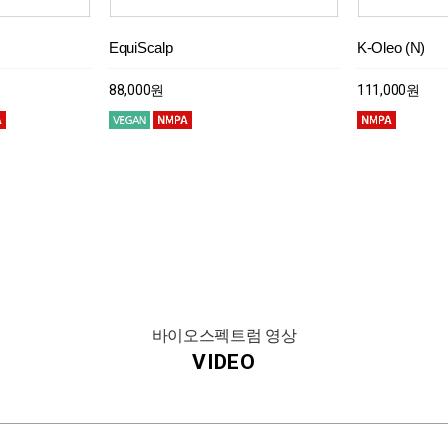
 KFDA Grade
EquiScalp
VageStop
BioDTox
Oil Soluble Licorice (Glycyrrhiza)
EquiScalp
VageStop
K-Oleo (N)
Celyscence
Eosidin
Super Centell
K-Oleo (N)
Celyscence
Extract (35%)
88,000원
134,000원
111,000원
88,000원
134,000원
111,000원
176,000원
150,000원
118,000원
111,000원
176,000원
10,000원
바이오스펙트럼 영상
VIDEO