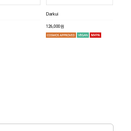
a
Darkui
Epseama
CalmGreen
Placodyn
Darkui
Epseama
126,000원
131,000원
92,000원
151,000원
126,000원
131,000원