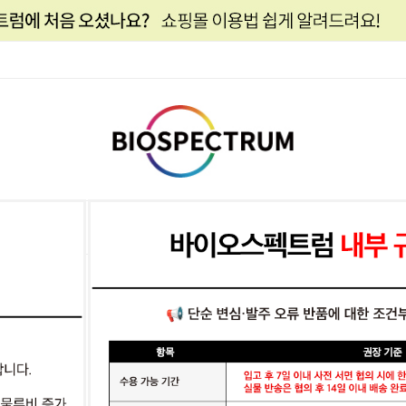
기능별
인증별 +
Clean Beauty
분석시