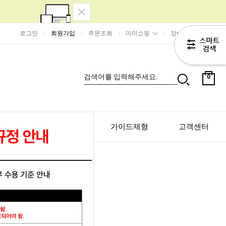
로그인
회원가입
주문조회
마이쇼핑
장바구니
0
험
뉴스&트렌드
가이드제형
고객센터