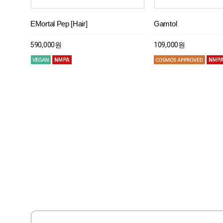
EMortal Pep [Hair]
B-Circadin
BSASM (N)
MadeWhite (N)
EMortal Pep [Hair]
B-Circadin
Gamtol
RedSnow
Super Centella
Alpha-Melight (ECO)
Gamtol
RedSnow
590,000원
131,000원
176,000원
190,000원
590,000원
131,000원
109,000원
118,000원
350,000원
109,000원
레드스노우
레드스노우
156,000원
156,000원