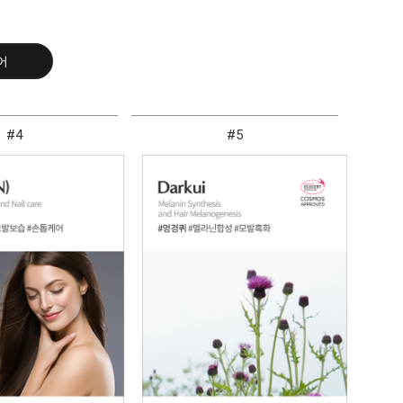
어
#4
#5