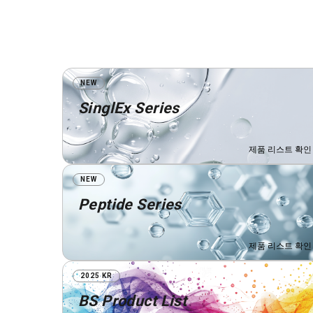
NEW
SinglEx Series
제품 리스트 확인
NEW
Peptide Series
ma🌊
제품 리스트 확인
링하여 만든 원료로, 후성유전학적마커(NC866) 조절을 통해 주름, 색소, 
젊고 건강하게 가꿔주는 특허 보유 항노화 소재입니다.
2025 KR
BS Product List