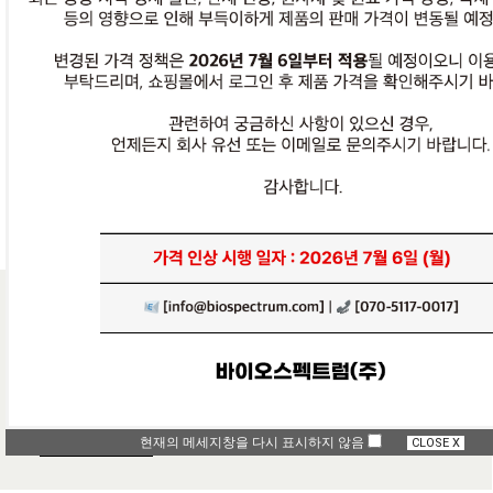
| 피부에 재생과 항산화를 전달하는 차세대 원료 |
HyExoLac-PDRN
#엑소좀PDRN복합체 #피부재생 #항산화 #보습 #락토바실러스 
VIEW DETAIL
HOT
| 병풀 추출물을 이용한 다양한 기능의 병풀 원료 |
병풀 Series
#항염 #콜라겐합성 #미백 #피부진정
현재의 메세지창을 다시 표시하지 않음
CLOSE X
VIEW DETAIL