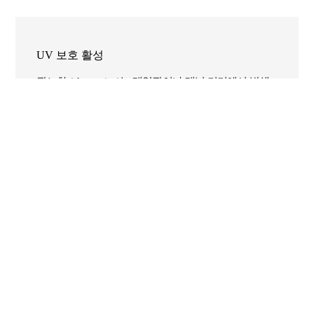
UV 보호 활성
광노화 (photoaging)는 태양광이나 태닝 기기에서 발생
하는 자외선(UV)으로 인해 피부 구조가 영구적으로 손
상되면서 발생합니다. 아스퍼질러스발효추출물
(AsperEX)은 광노화에 대한 보호 효과를 보이는 것을 확
인했습니다.
[Asper의 UV보호 활성 효능]