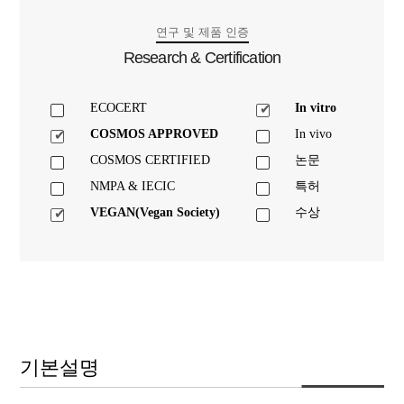
연구 및 제품 인증
Research & Certification
ECOCERT
In vitro
COSMOS APPROVED
In vivo
COSMOS CERTIFIED
논문
NMPA & IECIC
특허
VEGAN(Vegan Society)
수상
기본설명