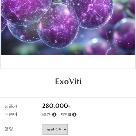
ExoViti
280,000
상품가
원
배송비
(조건)
지역별
용량