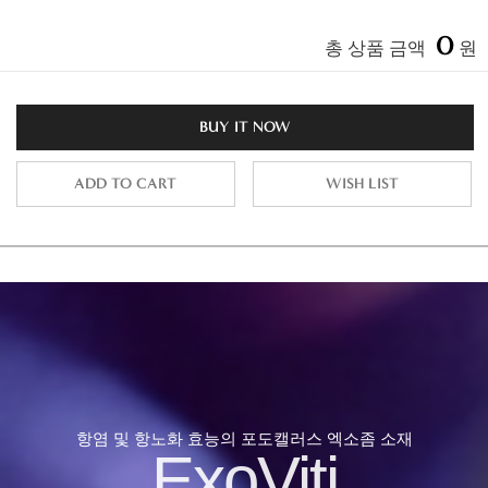
0
총 상품 금액
원
BUY IT NOW
ADD TO CART
WISH LIST
항염 및 항노화 효능의 포도캘러스 엑소좀 소재
ExoViti