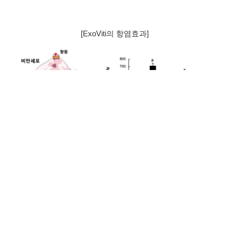
[ExoViti의 항염효과]
→ A23187에 의해 유발된 비만세포의 탈과립은 ExoViti에 의해 억
제됨을 확인함
[ExoViti의 항노화효과]