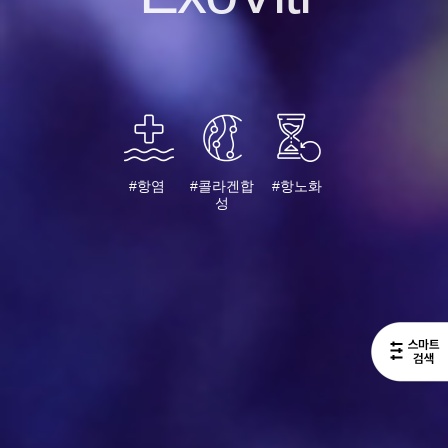
#항염
#콜라겐합
#항노화
성