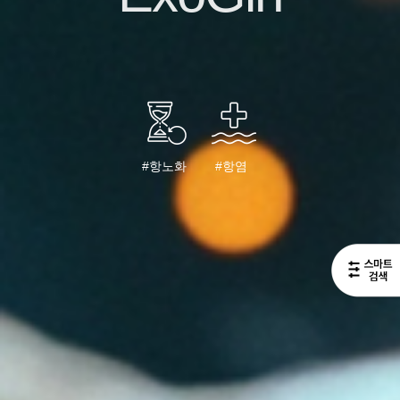
#항노화
#항염