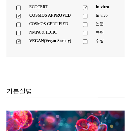
ECOCERT
In vitro
COSMOS APPROVED
In vivo
COSMOS CERTIFIED
논문
NMPA & IECIC
특허
VEGAN(Vegan Society)
수상
기본설명