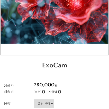
ExoCam
280,000
상품가
원
배송비
(조건)
지역별
용량