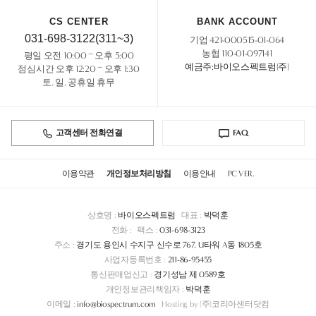
CS CENTER
BANK ACCOUNT
031-698-3122(311~3)
기업 421-000515-01-064
농협 110-01-097141
평일 오전 10:00 ~ 오후 5:00
예금주:바이오스펙트럼(주)
점심시간 오후 12:20 ~ 오후 1:30
토, 일, 공휴일 휴무
고객센터 전화연결
FAQ
이용약관
개인정보처리방침
이용안내
PC VER.
상호명 :
바이오스펙트럼
대표 :
박덕훈
전화 :
팩스 :
031-698-3123
주소 :
경기도 용인시 수지구 신수로 767, U타워 A동 1805호
사업자등록번호 :
211-86-95455
통신판매업신고 :
경기성남 제 0589호
개인정보관리책임자 :
박덕훈
이메일 :
info@biospectrum.com
Hosting by (주)코리아센터닷컴