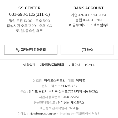
CS CENTER
BANK ACCOUNT
031-698-3122(311~3)
기업 421-000515-01-064
농협 110-01-097141
평일 오전 10:00 ~ 오후 5:00
예금주:바이오스펙트럼(주)
점심시간 오후 12:20 ~ 오후 1:30
토, 일, 공휴일 휴무
고객센터 전화연결
FAQ
이용약관
개인정보처리방침
이용안내
PC VER.
상호명 :
바이오스펙트럼
대표 :
박덕훈
전화 :
팩스 :
031-698-3123
주소 :
경기도 용인시 수지구 신수로 767, U타워 A동 1805호
사업자등록번호 :
211-86-95455
통신판매업신고 :
경기성남 제 0589호
개인정보관리책임자 :
박덕훈
이메일 :
info@biospectrum.com
Hosting by (주)코리아센터닷컴