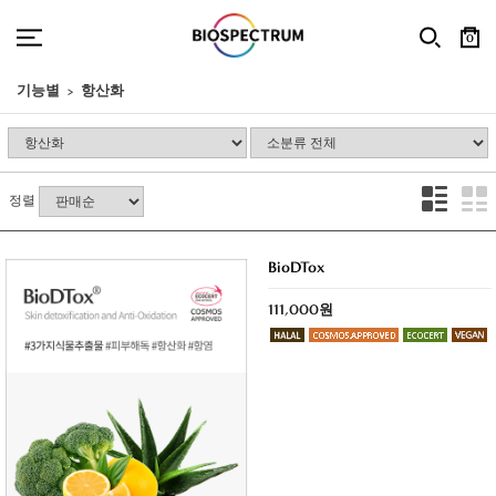
0
기능별
항산화
정렬
BioDTox
111,000원