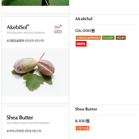
AkebiSol
126,000원
Shea Butter
8,100원