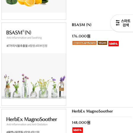
BSASM (N)
176,000원
HerbEx MagnoSoother
148,000원